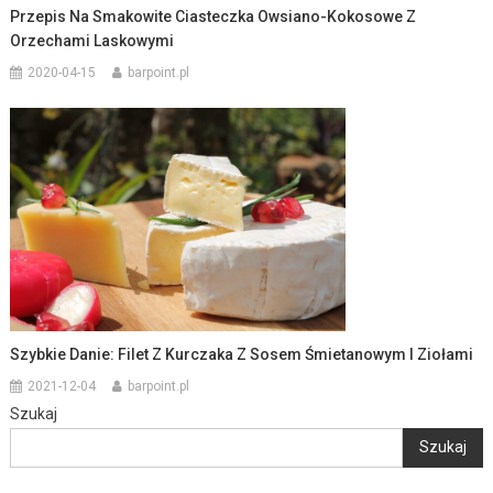
Przepis Na Smakowite Ciasteczka Owsiano-Kokosowe Z
Orzechami Laskowymi
2020-04-15
barpoint.pl
Szybkie Danie: Filet Z Kurczaka Z Sosem Śmietanowym I Ziołami
2021-12-04
barpoint.pl
Szukaj
Szukaj