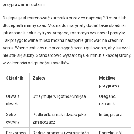
przyprawami i ziołami.
Najlepiej jest marynować kurczaka przez co najmniej 30 minut lub
dłużej, jeśli mamy czas. Można do marynaty dodać takie składniki
jak czosnek, sok z cytryny, oregano, rozmaryn czy nawet paprykę.
Tak przygotowane mięso można następnie grillować na średnim
ogniu. Ważne jest, aby nie przeciągać czasu grillowania, aby kurczak
nie stał się suchy. Standardowo wystarczą 6-8 minut z każdej strony,
w zależności od grubości kawałków.
Składnik
Zalety
Możliwe
przyprawy
Oliwa z
Utrzymuje wilgotność mięsa
Oregano,
oliwek
czosnek
Sok z
Podkreśla smak i działa jako
Imbir, pieprz
cytryny
zmiękczacz
Przyprawy
Dodają aromatu i wyrazistości
Papryka, sól,