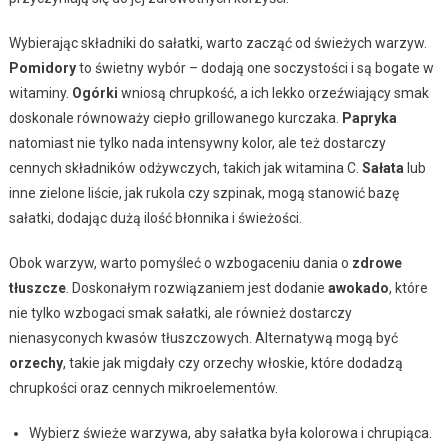
Wybierając składniki do sałatki, warto zacząć od świeżych warzyw.
Pomidory
to świetny wybór – dodają one soczystości i są bogate w
witaminy.
Ogórki
wniosą chrupkość, a ich lekko orzeźwiający smak
doskonale równoważy ciepło grillowanego kurczaka.
Papryka
natomiast nie tylko nada intensywny kolor, ale też dostarczy
cennych składników odżywczych, takich jak witamina C.
Sałata
lub
inne zielone liście, jak rukola czy szpinak, mogą stanowić bazę
sałatki, dodając dużą ilość błonnika i świeżości.
Obok warzyw, warto pomyśleć o wzbogaceniu dania o
zdrowe
tłuszcze
. Doskonałym rozwiązaniem jest dodanie
awokado
, które
nie tylko wzbogaci smak sałatki, ale również dostarczy
nienasyconych kwasów tłuszczowych. Alternatywą mogą być
orzechy
, takie jak migdały czy orzechy włoskie, które dodadzą
chrupkości oraz cennych mikroelementów.
Wybierz świeże warzywa, aby sałatka była kolorowa i chrupiąca.