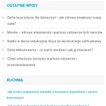
OSTATNIE WPISY
Dieta na przytycie dla dziewczyn – jak zdrowo zwiększyć masę
ciała?
Morele – zdrowe właściwości i wartości odżywcze tych owoców
Białko w diecie redukcyjnej: klucz do skutecznego odchudzania
Dieta lekkostrawna – co warto wiedzieć i jak ją stosować?
Chleb orkiszowy: korzyści, wartości odżywcze i
przeciwwskazania
KUCHNIA
Jak zrobić wykwintne pizzelle z łososiem, koperkiem i serem
kremowym
Jak zrobić wykwintne maszynkowe ciastka waniliowe z