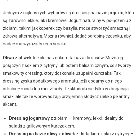
Jednym z najlepszych wyborów są dressingi na bazie
jogurtu
, które
są zarówno lekkie, jak i kremowe. Jogurt naturalny w połączeniu z
ziołami, takimi jak koperek czy bazylia, może stworzyć smaczną i
zdrową alternatywę. Można również dodać odrobinę czosnku, aby
nadać mu wyrazistszego smaku.
Oliwa z oliwek
to kolejna znakomita baza do sosów. Można ją
połączyć z sokiem z cytryny lub octem balsamicznym, co stworzy
smakowity dressing, który doskonale uzupełni kurczaka. Taki
dressing zyska dodatkowego aromatu, jeśli dodamy do niego
odrobinę miodu lub musztardy. Te składniki nie tylko wzbogacają
smak, ale także wprowadzają przyjemną słodycz i lekko pikantny
akcent.
Dressing jogurtowy
z ziołami – kremowy, lekki, idealny do
sałatki z grillowanym kurczakiem.
Dressing na bazie oliwy z oliwek
z dodatkiem soku z cytryny –