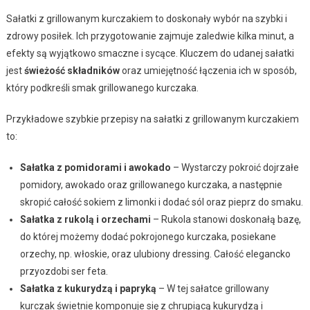
Sałatki z grillowanym kurczakiem to doskonały wybór na szybki i
zdrowy posiłek. Ich przygotowanie zajmuje zaledwie kilka minut, a
efekty są wyjątkowo smaczne i sycące. Kluczem do udanej sałatki
jest
świeżość składników
oraz umiejętność łączenia ich w sposób,
który podkreśli smak grillowanego kurczaka.
Przykładowe szybkie przepisy na sałatki z grillowanym kurczakiem
to:
Sałatka z pomidorami i awokado
– Wystarczy pokroić dojrzałe
pomidory, awokado oraz grillowanego kurczaka, a następnie
skropić całość sokiem z limonki i dodać sól oraz pieprz do smaku.
Sałatka z rukolą i orzechami
– Rukola stanowi doskonałą bazę,
do której możemy dodać pokrojonego kurczaka, posiekane
orzechy, np. włoskie, oraz ulubiony dressing. Całość elegancko
przyozdobi ser feta.
Sałatka z kukurydzą i papryką
– W tej sałatce grillowany
kurczak świetnie komponuje się z chrupiącą kukurydzą i