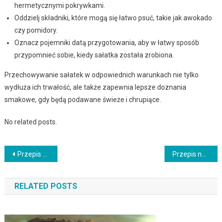
hermetycznymi pokrywkami.
Oddzielj składniki, które mogą się łatwo psuć, takie jak awokado
czy pomidory.
Oznacz pojemniki datą przygotowania, aby w łatwy sposób
przypomnieć sobie, kiedy sałatka została zrobiona.
Przechowywanie sałatek w odpowiednich warunkach nie tylko
wydłuża ich trwałość, ale także zapewnia lepsze doznania
smakowe, gdy będą podawane świeże i chrupiące.
No related posts.
Nawigacja
Przepis na pyszne pierniczki z dodatkiem kandyzowanej skórki cytrynowej
Przepis na szybki i zdrowy wrap z grillowanym warzywami i hummusem
wpisu
RELATED POSTS