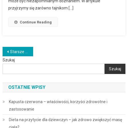
może być niezapomnianym doznaniem. W artykule
przyjrzymy się zarówno tajnikom […]
Continue Reading
Nawigacja
Starsze wpisy
Szukaj
po
Szukaj
wpisach
OSTATNIE WPISY
Kapusta czerwona – właściwości, korzyści zdrowotne i
zastosowanie
Dieta na przytycie dla dziewczyn – jak zdrowo zwiększyć masę
ciała?