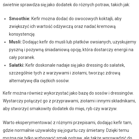
świetnie sprawdza się jako dodatek do różnych potraw, takich jak:
Smoothie:
Kefir można dodać do owocowych koktajli, aby
zwiększyć ich wartość odżywczą oraz nadać kremową
konsystencję.
Musli:
Dodając kefir do musli lub płatków owsianych, uzyskujemy
pyszną i pożywną śniadaniową opcję, która dostarczy energii na
cały poranek.
Sałatki:
Kefir doskonale nadaje się jako dressing do sałatek,
szczególnie tych z warzywami i ziołami, tworząc zdrową
alternatywę dla ciężkich sosów.
Kefir można również wykorzystać jako bazę do sosów i dressingów.
Wystarczy połączyć go z przyprawami, ziołami i innymi składnikami,
aby stworzyć smakowity dodatek do mięs, ryb czy warzyw.
Warto eksperymentować z różnymi przepisami, dodając kefir tam,
gdzie normalnie używałoby się jogurtu czy śmietany. Dzięki temu
można nie tylko wzbogacić smak potraw, ale także wprowadzić do