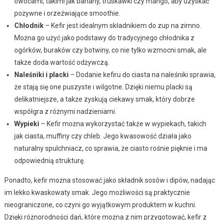
owocami, takimi jak banany, truskawki czy mango, aby uzyskać
pożywne i orzeźwiające smoothie.
Chłodnik
– Kefir jest idealnym składnikiem do zup na zimno.
Można go użyć jako podstawy do tradycyjnego chłodnika z
ogórków, buraków czy botwiny, co nie tylko wzmocni smak, ale
także doda wartość odżywczą.
Naleśniki i placki
– Dodanie kefiru do ciasta na naleśniki sprawia,
że stają się one puszyste i wilgotne. Dzięki niemu placki są
delikatniejsze, a także zyskują ciekawy smak, który dobrze
współgra z różnymi nadzieniami.
Wypieki
– Kefir można wykorzystać także w wypiekach, takich
jak ciasta, muffiny czy chleb. Jego kwasowość działa jako
naturalny spulchniacz, co sprawia, że ciasto rośnie pięknie i ma
odpowiednią strukturę.
Ponadto, kefir można stosować jako składnik sosów i dipów, nadając
im lekko kwaskowaty smak. Jego możliwości są praktycznie
nieograniczone, co czyni go wyjątkowym produktem w kuchni.
Dzięki różnorodności dań, które można z nim przygotować, kefir z