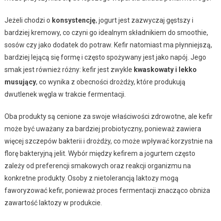
Jeżeli chodzi o
konsystencję
, jogurt jest zazwyczaj gęstszy i
bardziej kremowy, co czyni go idealnym składnikiem do smoothie,
sosów czy jako dodatek do potraw. Kefir natomiast ma płynniejszą,
bardziej lejącą się formę i często spożywany jest jako napój. Jego
smak jest również różny: kefir jest zwykle
kwaskowaty i lekko
musujący
, co wynika z obecności drożdży, które produkują
dwutlenek węgla w trakcie fermentacji.
Oba produkty są cenione za swoje właściwości zdrowotne, ale kefir
może być uważany za bardziej probiotyczny, ponieważ zawiera
więcej szczepów bakterii i drożdży, co może wpływać korzystnie na
florę bakteryjną jelit. Wybór między kefirem a jogurtem często
zależy od preferencji smakowych oraz reakcji organizmu na
konkretne produkty. Osoby z nietolerancją laktozy mogą
faworyzować kefir, ponieważ proces fermentacji znacząco obniża
zawartość laktozy w produkcie.