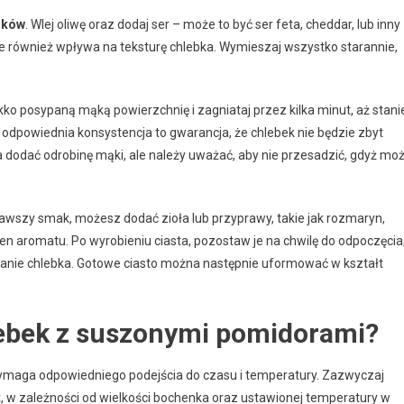
ików
. Wlej oliwę oraz dodaj ser – może to być ser feta, cheddar, lub inny
ale również wpływa na teksturę chlebka. Wymieszaj wszystko starannie,
lekko posypaną mąką powierzchnię i zagniataj przez kilka minut, aż stani
aż odpowiednia konsystencja to gwarancja, że chlebek nie będzie zbyt
żna dodać odrobinę mąki, ale należy uważać, aby nie przesadzić, gdyż mo
ekawszy smak, możesz dodać zioła lub przyprawy, takie jak rozmaryn,
en aromatu. Po wyrobieniu ciasta, pozostaw je na chwilę do odpoczęcia
owanie chlebka. Gotowe ciasto można następnie uformować w kształt
lebek z suszonymi pomidorami?
maga odpowiedniego podejścia do czasu i temperatury. Zazwyczaj
t
, w zależności od wielkości bochenka oraz ustawionej temperatury w