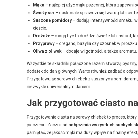
Mąka
– najlepiej użyć mąki pszennej, która zapewni o
Świeży ser
– doskonale sprawdzi się twaróg lub ser f
Suszone pomidory
– dodają intensywności smaku; war
cieście.
Drożdże
– mogą być to drożdże świeże lub instant, kt
Przyprawy
– oregano, bazylia czy czosnek w proszku
Oliwa z oliwek
– dodaje wilgotności, a także aromatu, 
Wszystkie te składniki połączone razem stworzą pyszny, 
dodatek do dań głównych. Warto również zadbać o odpowi
Przygotowując serowy chlebek z suszonymi pomidorami,
niezwykle uniwersalnym daniem.
Jak przygotować ciasto n
Przygotowanie ciasta na serowy chlebek to proces, któ
pieczeniu. Zacznij od
połączenia wszystkich suchych s
pamiętać, że jakość mąki ma duży wpływ na finalny efekt