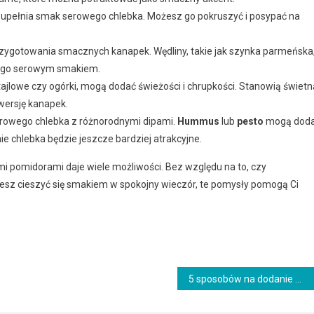
zupełnia smak serowego chlebka. Możesz go pokruszyć i posypać na
przygotowania smacznych kanapek. Wędliny, takie jak szynka parmeńska
 jego serowym smakiem.
ajlowe czy ogórki, mogą dodać świeżości i chrupkości. Stanowią świetn
wersję kanapek.
rowego chlebka z różnorodnymi dipami.
Hummus
lub
pesto
mogą dod
e chlebka będzie jeszcze bardziej atrakcyjne.
pomidorami daje wiele możliwości. Bez względu na to, czy
cesz cieszyć się smakiem w spokojny wieczór, te pomysły pomogą Ci
5 sposobów na dodanie magii kefiru do swojej diety