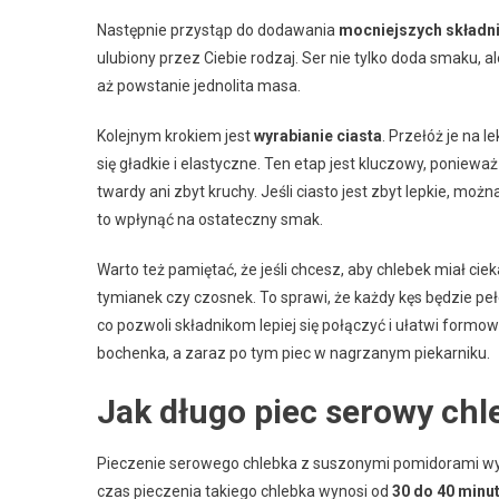
Następnie przystąp do dodawania
mocniejszych składn
ulubiony przez Ciebie rodzaj. Ser nie tylko doda smaku, 
aż powstanie jednolita masa.
Kolejnym krokiem jest
wyrabianie ciasta
. Przełóż je na 
się gładkie i elastyczne. Ten etap jest kluczowy, poniew
twardy ani zbyt kruchy. Jeśli ciasto jest zbyt lepkie, mo
to wpłynąć na ostateczny smak.
Warto też pamiętać, że jeśli chcesz, aby chlebek miał ci
tymianek czy czosnek. To sprawi, że każdy kęs będzie peł
co pozwoli składnikom lepiej się połączyć i ułatwi form
bochenka, a zaraz po tym piec w nagrzanym piekarniku.
Jak długo piec serowy ch
Pieczenie serowego chlebka z suszonymi pomidorami wy
czas pieczenia takiego chlebka wynosi od
30 do 40 minu