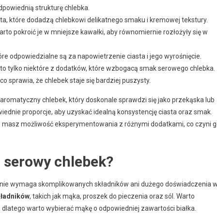
dpowiednią strukturę chlebka.
eta, które dodadzą chlebkowi delikatnego smaku i kremowej tekstury.
to pokroić je w mniejsze kawałki, aby równomiernie rozłożyły się w
óre odpowiedzialne są za napowietrzenie ciasta i jego wyrośnięcie.
 to tylko niektóre z dodatków, które wzbogacą smak serowego chlebka.
co sprawia, że chlebek staje się bardziej puszysty.
aromatyczny chlebek, który doskonale sprawdzi się jako przekąska lub
ednie proporcje, aby uzyskać idealną konsystencję ciasta oraz smak.
 masz możliwość eksperymentowania z różnymi dodatkami, co czyni 
a serowy chlebek?
ry nie wymaga skomplikowanych składników ani dużego doświadczenia 
kładników
, takich jak mąka, proszek do pieczenia oraz sól. Warto
, dlatego warto wybierać mąkę o odpowiedniej zawartości białka.