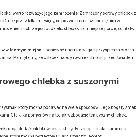
lebka, warto rozważyć jego
zamrożenie
. Zamrożony serowy chlebek z
rce przez kilka miesięcy, co pozwoli na cieszenie się nim w
rożeniem dobrze jest podzielić chlebek na mniejsze porcje, co ułatwi
 w wilgotnym miejscu
, ponieważ nadmiar wilgoci przyspiesza proces
piżarnia. Pamiętajmy, że chlebek należy również chronić przed światłem,
erowego chlebka z suszonymi
przysmak, który można podawać na wiele sposobów. Jego bogaty smak
kami. Oto kilka pomysłów na to, jak wzbogacić ten pyszny chlebek.
liwek mogą dodać chlebkowi charakterystycznego smaku i aromatu.
czarne, które można potraktować jako smaczny akcent.