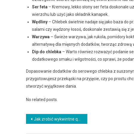
Ser feta
– Kremowy, lekko słony ser feta doskonale u
wierzchu lub użyć jako składnik kanapek.
Wędliny
– Chlebek świetnie nadaje się jako baza do 
salami czy wędzony łosoś, doskonale zestawią się z
Warzywa
– Świeże warzywa, jak rukola, pomidory kokt
alternatywę dla mięsnych dodatków, tworząc zdrową 
Dip do chlebka
– Warto również rozważyć podanie se
dodatkowego smaku i wilgotności, co sprawi, że podani
Dopasowanie dodatków do serowego chlebka z suszonymi 
przygotowujesz przekąski na przyjęcie, czy po prostu ch
stworzyć wyjątkowe dania.
No related posts.
Nawigacja
Jak zrobić wykwintne quiche z szynką, porami i serem pleśniowym
wpisu