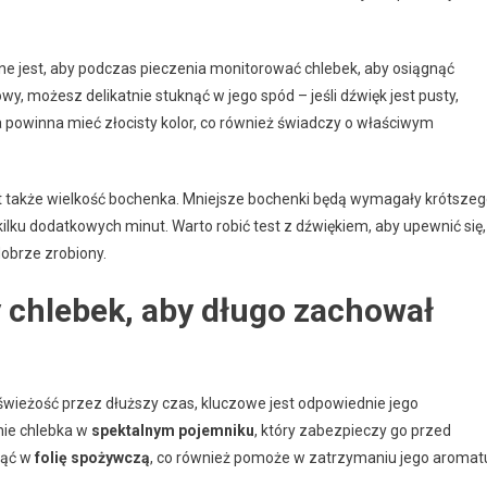
ne jest, aby podczas pieczenia monitorować chlebek, aby osiągnąć
owy, możesz delikatnie stuknąć w jego spód – jeśli dźwięk jest pusty,
a powinna mieć złocisty kolor, co również świadczy o właściwym
t także wielkość bochenka. Mniejsze bochenki będą wymagały krótsze
lku dodatkowych minut. Warto robić test z dźwiękiem, aby upewnić się,
dobrze zrobiony.
chlebek, aby długo zachował
ieżość przez dłuższy czas, kluczowe jest odpowiednie jego
ie chlebka w
spektalnym pojemniku
, który zabezpieczy go przed
nąć w
folię spożywczą
, co również pomoże w zatrzymaniu jego aromat