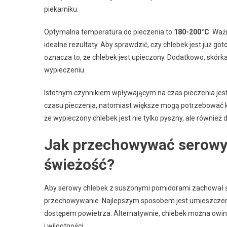
piekarniku.
Optymalna temperatura do pieczenia to
180-200°C
. Waż
idealne rezultaty. Aby sprawdzić, czy chlebek jest już got
oznacza to, że chlebek jest upieczony. Dodatkowo, skórk
wypieczeniu.
Istotnym czynnikiem wpływającym na czas pieczenia jes
czasu pieczenia, natomiast większe mogą potrzebować ki
że wypieczony chlebek jest nie tylko pyszny, ale również 
Jak przechowywać serowy 
świeżość?
Aby serowy chlebek z suszonymi pomidorami zachował św
przechowywanie. Najlepszym sposobem jest umieszczen
dostępem powietrza. Alternatywnie, chlebek można owi
i wilgotności.