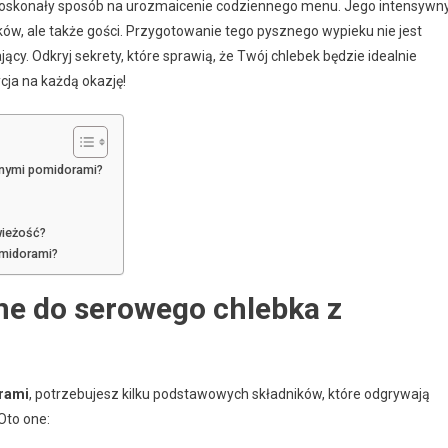
oskonały sposób na urozmaicenie codziennego menu. Jego intensywn
w, ale także gości. Przygotowanie tego pysznego wypieku nie jest
y. Odkryj sekrety, które sprawią, że Twój chlebek będzie idealnie
cja na każdą okazję!
onymi pomidorami?
wieżość?
omidorami?
bne do serowego chlebka z
rami
, potrzebujesz kilku podstawowych składników, które odgrywają
Oto one: