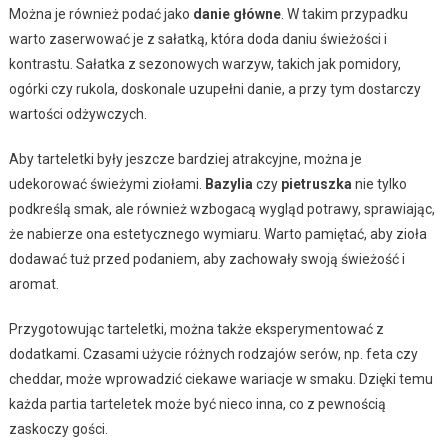
Można je również podać jako
danie główne
. W takim przypadku
warto zaserwować je z sałatką, która doda daniu świeżości i
kontrastu. Sałatka z sezonowych warzyw, takich jak pomidory,
ogórki czy rukola, doskonale uzupełni danie, a przy tym dostarczy
wartości odżywczych.
Aby tarteletki były jeszcze bardziej atrakcyjne, można je
udekorować świeżymi ziołami.
Bazylia
czy
pietruszka
nie tylko
podkreślą smak, ale również wzbogacą wygląd potrawy, sprawiając,
że nabierze ona estetycznego wymiaru. Warto pamiętać, aby zioła
dodawać tuż przed podaniem, aby zachowały swoją świeżość i
aromat.
Przygotowując tarteletki, można także eksperymentować z
dodatkami. Czasami użycie różnych rodzajów serów, np. feta czy
cheddar, może wprowadzić ciekawe wariacje w smaku. Dzięki temu
każda partia tarteletek może być nieco inna, co z pewnością
zaskoczy gości.