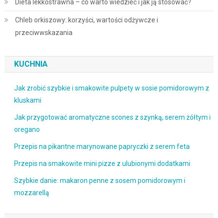
Dieta lekkostrawna – co warto wiedzieć i jak ją stosować?
Chleb orkiszowy: korzyści, wartości odżywcze i
przeciwwskazania
KUCHNIA
Jak zrobić szybkie i smakowite pulpety w sosie pomidorowym z
kluskami
Jak przygotować aromatyczne scones z szynką, serem żółtym i
oregano
Przepis na pikantne marynowane papryczki z serem feta
Przepis na smakowite mini pizze z ulubionymi dodatkami
Szybkie danie: makaron penne z sosem pomidorowym i
mozzarellą