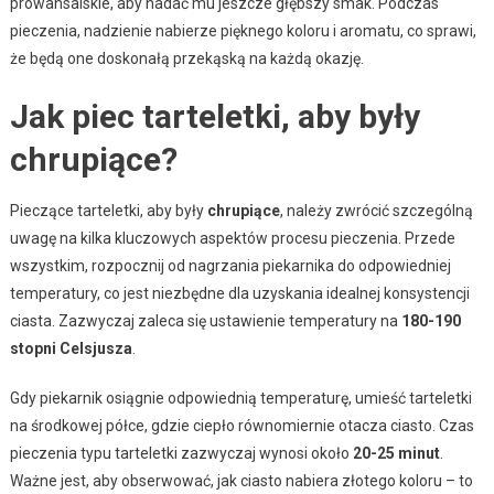
prowansalskie, aby nadać mu jeszcze głębszy smak. Podczas
pieczenia, nadzienie nabierze pięknego koloru i aromatu, co sprawi,
że będą one doskonałą przekąską na każdą okazję.
Jak piec tarteletki, aby były
chrupiące?
Pieczące tarteletki, aby były
chrupiące
, należy zwrócić szczególną
uwagę na kilka kluczowych aspektów procesu pieczenia. Przede
wszystkim, rozpocznij od nagrzania piekarnika do odpowiedniej
temperatury, co jest niezbędne dla uzyskania idealnej konsystencji
ciasta. Zazwyczaj zaleca się ustawienie temperatury na
180-190
stopni Celsjusza
.
Gdy piekarnik osiągnie odpowiednią temperaturę, umieść tarteletki
na środkowej półce, gdzie ciepło równomiernie otacza ciasto. Czas
pieczenia typu tarteletki zazwyczaj wynosi około
20-25 minut
.
Ważne jest, aby obserwować, jak ciasto nabiera złotego koloru – to