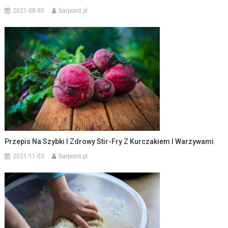
2021-08-30
barpoint.pl
Przepis Na Szybki I Zdrowy Stir-Fry Z Kurczakiem I Warzywami
2021-11-03
barpoint.pl