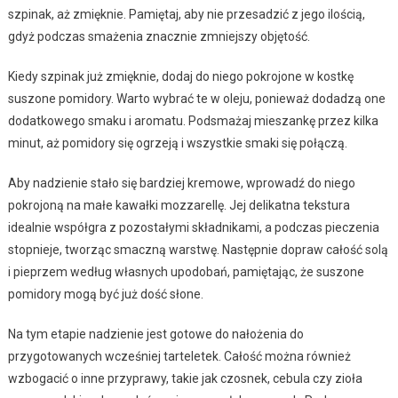
szpinak, aż zmięknie. Pamiętaj, aby nie przesadzić z jego ilością,
gdyż podczas smażenia znacznie zmniejszy objętość.
Kiedy szpinak już zmięknie, dodaj do niego pokrojone w kostkę
suszone pomidory. Warto wybrać te w oleju, ponieważ dodadzą one
dodatkowego smaku i aromatu. Podsmażaj mieszankę przez kilka
minut, aż pomidory się ogrzeją i wszystkie smaki się połączą.
Aby nadzienie stało się bardziej kremowe, wprowadź do niego
pokrojoną na małe kawałki mozzarellę. Jej delikatna tekstura
idealnie współgra z pozostałymi składnikami, a podczas pieczenia
stopnieje, tworząc smaczną warstwę. Następnie dopraw całość solą
i pieprzem według własnych upodobań, pamiętając, że suszone
pomidory mogą być już dość słone.
Na tym etapie nadzienie jest gotowe do nałożenia do
przygotowanych wcześniej tarteletek. Całość można również
wzbogacić o inne przyprawy, takie jak czosnek, cebula czy zioła