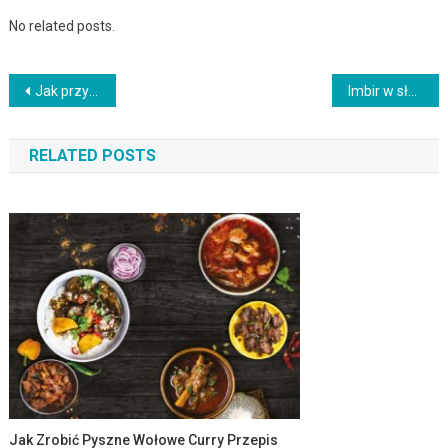
No related posts.
Nawigacja
Jak przygotować oryginalne mini chlebki z ziołami i serem parmezan
Imbir w słoiku
wpisu
RELATED POSTS
Jak Zrobić Pyszne Wołowe Curry Przepis