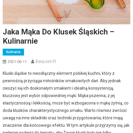
Jaka Mąka Do Klusek Śląskich –
Kulinarnie
Kulinaria
Barpoint.pl
2021-06-11
Kluski śląskie to nieodłączny element polskiej kuchni, który z
pewnością przyciąga miłośników smakowitych dań. Aby jednak
cieszyć się ich doskonałym smakiem i idealną konsystencją,
kluczowy jest wybór odpowiedniej mąki. Mąka pszenna, z jej
elastycznością i lekkością, może być wzbogacona o mąkę żytnią, co
doda klusków charakterystycznego smaku. Warto również zwrócić
uwagę na inne składniki oraz techniki przygotowania, które mają
znaczenie dla końcowego efektu. W tym artykule przyjrzymy się, jak
najlepiej podejść do tematu, aby Twoje kluski były nie tylko