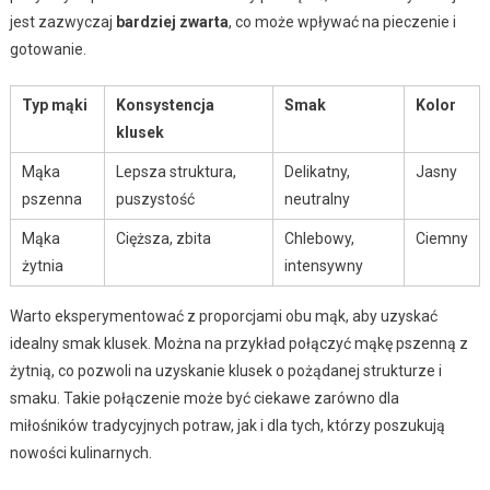
jest zazwyczaj
bardziej zwarta
, co może wpływać na pieczenie i
gotowanie.
Typ mąki
Konsystencja
Smak
Kolor
klusek
Mąka
Lepsza struktura,
Delikatny,
Jasny
pszenna
puszystość
neutralny
Mąka
Cięższa, zbita
Chlebowy,
Ciemny
żytnia
intensywny
Warto eksperymentować z proporcjami obu mąk, aby uzyskać
idealny smak klusek. Można na przykład połączyć mąkę pszenną z
żytnią, co pozwoli na uzyskanie klusek o pożądanej strukturze i
smaku. Takie połączenie może być ciekawe zarówno dla
miłośników tradycyjnych potraw, jak i dla tych, którzy poszukują
nowości kulinarnych.