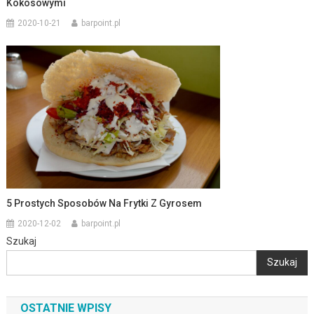
Kokosowymi
2020-10-21
barpoint.pl
5 Prostych Sposobów Na Frytki Z Gyrosem
2020-12-02
barpoint.pl
Szukaj
Szukaj
OSTATNIE WPISY