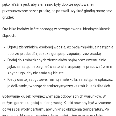
jajko. Ważne jest, aby ziemniaki były dobrze ugotowane i
przepuszczone przez praskę, co pozwoli uzyskać gładką masę bez
grudek.
Oto kilka kroków, które pomogą w przygotowaniu idealnych klusek
śląskich:
Ugotuj ziemniaki w osolonej wodzie, aż będą miękkie, a następnie
dobrze je odcedź i jeszcze gorące przepuść przez praskę.
Dodaj do zmiażdżonych ziemniaków mąkę oraz ewentualnie
jajko, a następnie zagnieć ciasto, starając się nie pracować z nim
zbyt długo, aby nie stało się kleiste.
Kiedy ciasto jest gotowe, formuj małe kulki, a następnie spłaszcz
je delikatnie, tworząc charakterystyczny kształt klusek śląskich.
Gotowanie klusek również wymaga odpowiednich warunków. W
dużym garnku zagotuj osoloną wodę. Kluski powinny być wrzucane
do wrzącej wody partiami, aby uniknąć obniżenia temperatury. Po
wrzuceniu klusek na powierzchnię, gotuj je jeszcze przez kilka