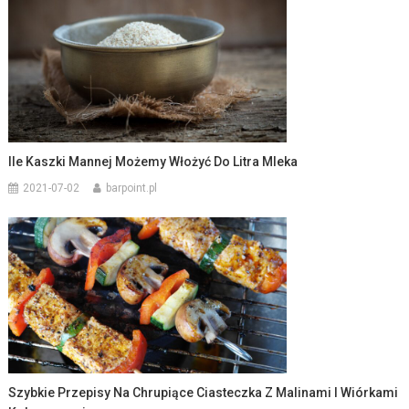
Ile Kaszki Mannej Możemy Włożyć Do Litra Mleka
2021-07-02
barpoint.pl
Szybkie Przepisy Na Chrupiące Ciasteczka Z Malinami I Wiórkami