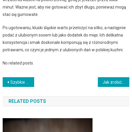
minut. Ważne jest, aby nie gotować ich zbyt długo, ponieważ mogą
stać się gumowate.
Po ugotowaniu, kluski śląskie warto przełożyć na sitko, a następnie
podać z ulubionym sosem lub jako dodatek do mięs. Ich delikatna
konsystencja i smak doskonale komponują się z różnorodnymi
potrawami, co czyni je jednym z ulubionych dań w polskiej kuchni.
No related posts.
Nawigacja
Szybkie danie: kurczak w chrupiącej panierce z sałatką
Jak zrobić najlepsze mrożone kluski śląskie
wpisu
RELATED POSTS