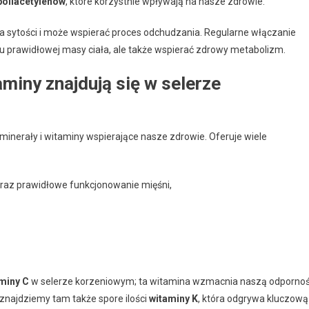
poliacetylenów
, które korzystnie wpływają na nasze zdrowie.
a sytości i może wspierać proces odchudzania. Regularne włączanie
u prawidłowej masy ciała, ale także wspierać zdrowy metabolizm.
aminy znajdują się w selerze
minerały i witaminy wspierające nasze zdrowie. Oferuje wiele
 oraz prawidłowe funkcjonowanie mięśni,
miny C
w selerze korzeniowym; ta witamina wzmacnia naszą odporno
znajdziemy tam także spore ilości
witaminy K
, która odgrywa kluczową