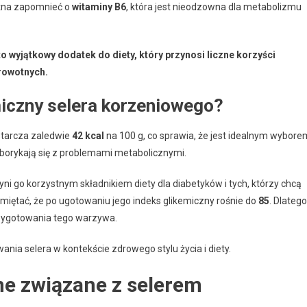
można zapomnieć o
witaminy B6
, która jest nieodzowna dla metabolizmu
to wyjątkowy dodatek do diety, który przynosi liczne korzyści
rowotnych.
emiczny selera korzeniowego?
starcza zaledwie
42 kcal
na 100 g, co sprawia, że jest idealnym wybore
 borykają się z problemami metabolicznymi.
zyni go korzystnym składnikiem diety dla diabetyków i tych, którzy chcą
miętać, że po ugotowaniu jego indeks glikemiczny rośnie do
85
. Dlatego
przygotowania tego warzywa.
nia selera w kontekście zdrowego stylu życia i diety.
ne związane z selerem