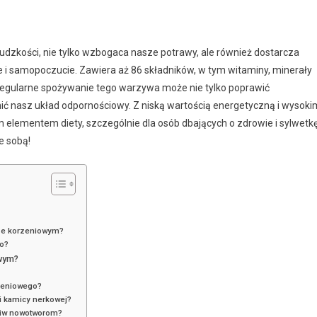
udzkości, nie tylko wzbogaca nasze potrawy, ale również dostarcza
 i samopoczucie. Zawiera aż 86 składników, w tym witaminy, minerały
 Regularne spożywanie tego warzywa może nie tylko poprawić
 nasz układ odpornościowy. Z niską wartością energetyczną i wysoki
m elementem diety, szczególnie dla osób dbających o zdrowie i sylwetkę
ze sobą!
erze korzeniowym?
go?
owym?
rzeniowego?
i kamicy nerkowej?
eciw nowotworom?