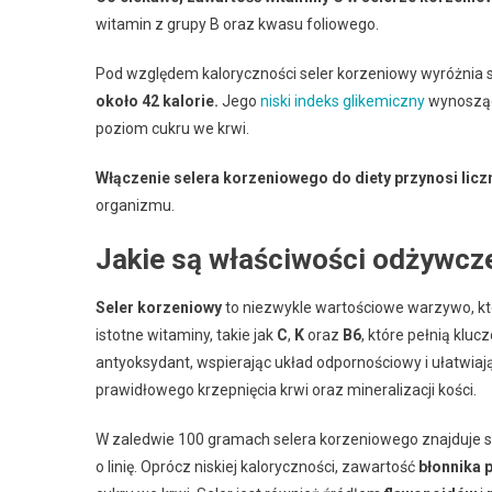
witamin z grupy B oraz kwasu foliowego.
Pod względem kaloryczności seler korzeniowy wyróżnia s
około 42 kalorie.
Jego
niski indeks glikemiczny
wynosząc
poziom cukru we krwi.
Włączenie selera korzeniowego do diety przynosi lic
organizmu.
Jakie są właściwości odżywcz
Seler korzeniowy
to niezwykle wartościowe warzywo, kt
istotne witaminy, takie jak
C
,
K
oraz
B6
, które pełnią kl
antyoksydant, wspierając układ odpornościowy i ułatwiaj
prawidłowego krzepnięcia krwi oraz mineralizacji kości.
W zaledwie 100 gramach selera korzeniowego znajduje s
o linię. Oprócz niskiej kaloryczności, zawartość
błonnika