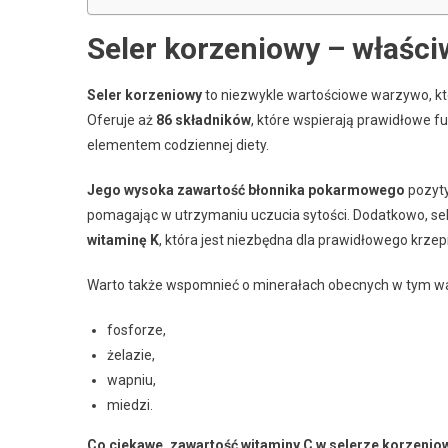
Seler korzeniowy – właści
Seler korzeniowy
to niezwykle wartościowe warzywo, k
Oferuje aż
86 składników
, które wspierają prawidłowe 
elementem codziennej diety.
Jego wysoka zawartość błonnika pokarmowego
pozyty
pomagając w utrzymaniu uczucia sytości. Dodatkowo, sel
witaminę K
, która jest niezbędna dla prawidłowego krzepn
Warto także wspomnieć o minerałach obecnych w tym w
fosforze,
żelazie,
wapniu,
miedzi.
Co ciekawe, zawartość witaminy C w selerze korzeniow