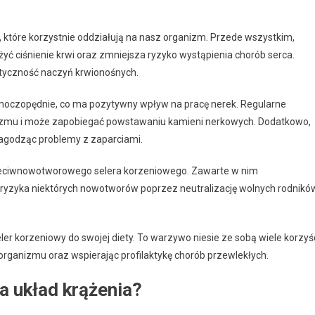
 które korzystnie oddziałują na nasz organizm. Przede wszystkim,
yć ciśnienie krwi oraz zmniejsza ryzyko wystąpienia chorób serca.
astyczność naczyń krwionośnych.
ła moczopędnie, co ma pozytywny wpływ na pracę nerek. Regularne
anizmu i może zapobiegać powstawaniu kamieni nerkowych. Dodatkowo,
agodząc problemy z zaparciami.
zeciwnowotworowego selera korzeniowego. Zawarte w nim
ryzyka niektórych nowotworów poprzez neutralizację wolnych rodnikó
r korzeniowy do swojej diety. To warzywo niesie ze sobą wiele korzyś
rganizmu oraz wspierając profilaktykę chorób przewlekłych.
a układ krążenia?