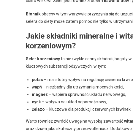
cukru we krwi. Seler jest również źródłem
flawonoidów
i
Błonnik
obecny w tym warzywie przyczynia się do uczuci
selera do diety może zatem pomóc nie tylko w utrzymani
Jakie składniki mineralne i wit
korzeniowym?
Seler korzeniowy
to niezwykle cenny składnik, bogaty w 
kluczowych substancji odżywczych, w tym:
potas
– ma istotny wpływ na regulację ciśnienia krwi
wapń
– niezbędny dla utrzymania mocnych kości,
magnez
– wspiera sprawność układu nerwowego,
cynk
– wpływa na układ odpornościowy,
żelazo
– kluczowe dla produkcji czerwonych krwinek.
Warto również zwrócić uwagę na wysoką zawartość
wita
oraz działa jako skuteczny przeciwutleniacz. Dodatkowo 