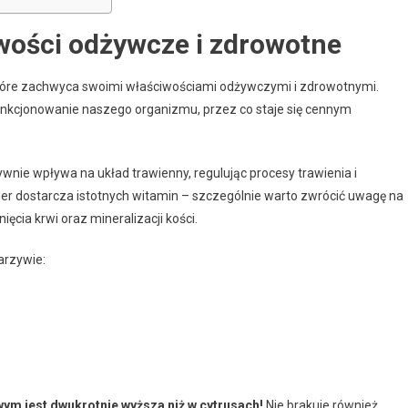
wości odżywcze i zdrowotne
tóre zachwyca swoimi właściwościami odżywczymi i zdrowotnymi.
funkcjonowanie naszego organizmu, przez co staje się cennym
wnie wpływa na układ trawienny, regulując procesy trawienia i
er dostarcza istotnych witamin – szczególnie warto zwrócić uwagę na
ięcia krwi oraz mineralizacji kości.
arzywie:
ym jest dwukrotnie wyższa niż w cytrusach!
Nie brakuje również