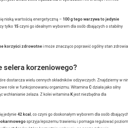
ię niską wartością energetyczną –
100 g tego warzywa to jedynie
y tylko
15
czyni go idealnym wyborem dla osób dbających o stabilny
zne korzyści zdrowotne
i może znacząco poprawić ogólny stan zdrowia
e selera korzeniowego?
óre dostarcza wielu cennych składników odżywczych. Znajdziemy w n
uczowe role w funkcjonowaniu organizmu. Witamina
C
działa jako silny
ąc wchłanianie żelaza. Z kolei witamina
K
jest niezbędna dla
ię jedynie
42 kcal
, co czyni go doskonałym wyborem dla osób dbającyc
 pokarmowego
sprzyja lepszemu trawieniu i pomaga regulować pozio