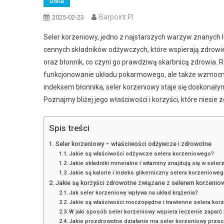
Dieta
Barpoint.pl
2025-02-23
Seler korzeniowy, jedno z najstarszych warzyw znanych l
cennych składników odżywczych, które wspierają zdrowie
oraz błonnik, co czyni go prawdziwą skarbnicą zdrowia.
funkcjonowanie układu pokarmowego, ale także wzmocnić
indeksem błonnika, seler korzeniowy staje się doskonały
Poznajmy bliżej jego właściwości i korzyści, które niesie 
Spis treści
Seler korzeniowy – właściwości odżywcze i zdrowotne
Jakie są właściwości odżywcze selera korzeniowego?
Jakie składniki mineralne i witaminy znajdują się w sel
Jakie są kalorie i indeks glikemiczny selera korzeniowe
Jakie są korzyści zdrowotne związane z selerem korzeni
Jak seler korzeniowy wpływa na układ krążenia?
Jakie są właściwości moczopędne i trawienne selera ko
W jaki sposób seler korzeniowy wspiera leczenie zaparć 
Jakie prozdrowotne działanie ma seler korzeniowy prz