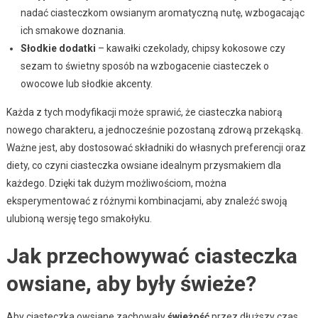
nadać ciasteczkom owsianym aromatyczną nutę, wzbogacając
ich smakowe doznania.
Słodkie dodatki
– kawałki czekolady, chipsy kokosowe czy
sezam to świetny sposób na wzbogacenie ciasteczek o
owocowe lub słodkie akcenty.
Każda z tych modyfikacji może sprawić, że ciasteczka nabiorą
nowego charakteru, a jednocześnie pozostaną zdrową przekąską.
Ważne jest, aby dostosować składniki do własnych preferencji oraz
diety, co czyni ciasteczka owsiane idealnym przysmakiem dla
każdego. Dzięki tak dużym możliwościom, można
eksperymentować z różnymi kombinacjami, aby znaleźć swoją
ulubioną wersję tego smakołyku.
Jak przechowywać ciasteczka
owsiane, aby były świeże?
Aby ciasteczka owsiane zachowały
świeżość
przez dłuższy czas,