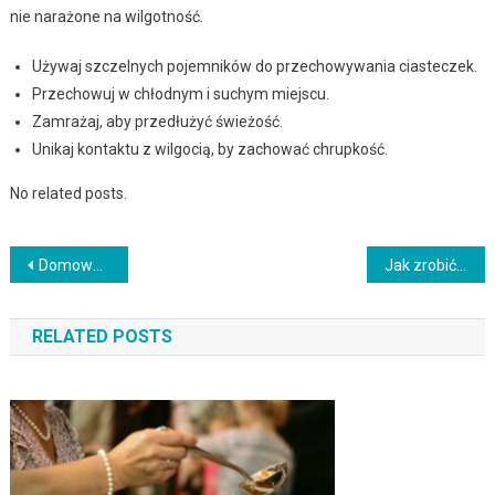
nie narażone na wilgotność.
Używaj szczelnych pojemników do przechowywania ciasteczek.
Przechowuj w chłodnym i suchym miejscu.
Zamrażaj, aby przedłużyć świeżość.
Unikaj kontaktu z wilgocią, by zachować chrupkość.
No related posts.
Nawigacja
Domowe przepisy na proso
Jak zrobić szybkie i smakowite pulpety w sosie pomidorowym z kluskami
wpisu
RELATED POSTS