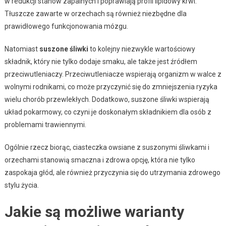
w redukcji stanów zapalnych i poprawiają profil lipidowy krwi.
Tłuszcze zawarte w orzechach są również niezbędne dla
prawidłowego funkcjonowania mózgu.
Natomiast
suszone śliwki
to kolejny niezwykle wartościowy
składnik, który nie tylko dodaje smaku, ale także jest źródłem
przeciwutleniaczy. Przeciwutleniacze wspierają organizm w walce z
wolnymi rodnikami, co może przyczynić się do zmniejszenia ryzyka
wielu chorób przewlekłych. Dodatkowo, suszone śliwki wspierają
układ pokarmowy, co czyni je doskonałym składnikiem dla osób z
problemami trawiennymi.
Ogólnie rzecz biorąc, ciasteczka owsiane z suszonymi śliwkami i
orzechami stanowią smaczna i zdrowa opcję, która nie tylko
zaspokaja głód, ale również przyczynia się do utrzymania zdrowego
stylu życia.
Jakie są możliwe warianty