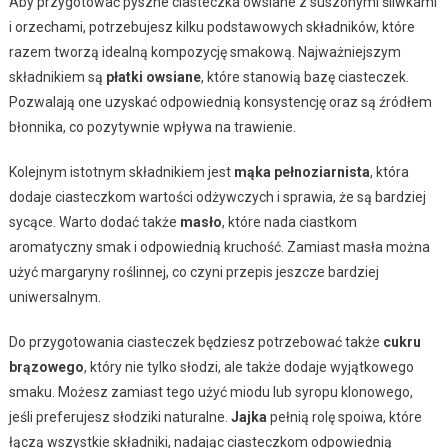
Aby przygotować pyszne ciasteczka owsiane z suszonymi śliwkami
i orzechami, potrzebujesz kilku podstawowych składników, które
razem tworzą idealną kompozycję smakową. Najważniejszym
składnikiem są
płatki owsiane
, które stanowią bazę ciasteczek.
Pozwalają one uzyskać odpowiednią konsystencję oraz są źródłem
błonnika, co pozytywnie wpływa na trawienie.
Kolejnym istotnym składnikiem jest
mąka pełnoziarnista
, która
dodaje ciasteczkom wartości odżywczych i sprawia, że są bardziej
sycące. Warto dodać także
masło
, które nada ciastkom
aromatyczny smak i odpowiednią kruchość. Zamiast masła można
użyć margaryny roślinnej, co czyni przepis jeszcze bardziej
uniwersalnym.
Do przygotowania ciasteczek będziesz potrzebować także
cukru
brązowego
, który nie tylko słodzi, ale także dodaje wyjątkowego
smaku. Możesz zamiast tego użyć miodu lub syropu klonowego,
jeśli preferujesz słodziki naturalne.
Jajka
pełnią rolę spoiwa, które
łączą wszystkie składniki, nadając ciasteczkom odpowiednią