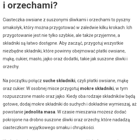
i orzechami?
Ciasteczka owsiane z suszonymi śliwkami i orzechami to pyszny
smakołyk, który można przygotować w zaledwie kilku krokach. Ich
przygotowanie jest nie tylko szybkie, ale także przyjemne, a
składniki są łatwo dostępne. Aby zacząć, przygotuj wszystkie
niezbędne składniki, które powinny obejmować płatki owsiane,
mąkę, cukier, masło, jajko oraz dodatki, takie jak suszone śliwki i
orzechy.
Na początku połącz
suche składniki
, czyli płatki owsiane, mąkę
oraz cukier. W osobnej misce przygotuj
mokre składniki
, w tym
rozpuszczone masło oraz jajko. Kiedy oba rodzaje składników będą
gotowe, dodaj mokre składniki do suchych i dokładnie wymieszaj, aż
powstanie
jednolita masa
. W czasie mieszania możesz dodać
pokrojone na drobno suszone śliwki oraz orzechy, które nadadzą
ciasteczkom wyjątkowego smaku i chrupkości.