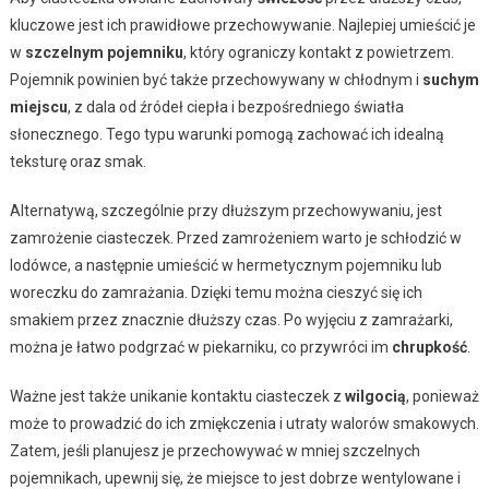
kluczowe jest ich prawidłowe przechowywanie. Najlepiej umieścić je
w
szczelnym pojemniku
, który ograniczy kontakt z powietrzem.
Pojemnik powinien być także przechowywany w chłodnym i
suchym
miejscu
, z dala od źródeł ciepła i bezpośredniego światła
słonecznego. Tego typu warunki pomogą zachować ich idealną
teksturę oraz smak.
Alternatywą, szczególnie przy dłuższym przechowywaniu, jest
zamrożenie ciasteczek. Przed zamrożeniem warto je schłodzić w
lodówce, a następnie umieścić w hermetycznym pojemniku lub
woreczku do zamrażania. Dzięki temu można cieszyć się ich
smakiem przez znacznie dłuższy czas. Po wyjęciu z zamrażarki,
można je łatwo podgrzać w piekarniku, co przywróci im
chrupkość
.
Ważne jest także unikanie kontaktu ciasteczek z
wilgocią
, ponieważ
może to prowadzić do ich zmiękczenia i utraty walorów smakowych.
Zatem, jeśli planujesz je przechowywać w mniej szczelnych
pojemnikach, upewnij się, że miejsce to jest dobrze wentylowane i