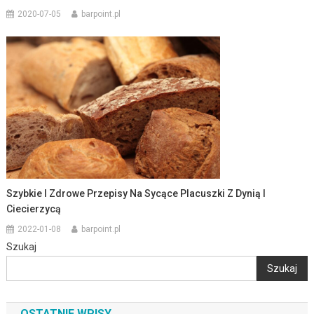
2020-07-05
barpoint.pl
Szybkie I Zdrowe Przepisy Na Sycące Placuszki Z Dynią I
Ciecierzycą
2022-01-08
barpoint.pl
Szukaj
Szukaj
OSTATNIE WPISY