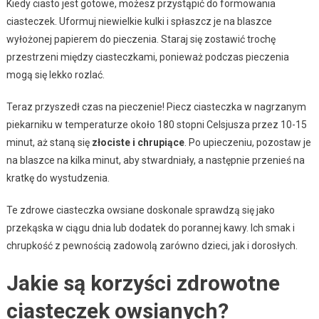
Kiedy ciasto jest gotowe, możesz przystąpić do formowania
ciasteczek. Uformuj niewielkie kulki i spłaszcz je na blaszce
wyłożonej papierem do pieczenia. Staraj się zostawić trochę
przestrzeni między ciasteczkami, ponieważ podczas pieczenia
mogą się lekko rozlać.
Teraz przyszedł czas na pieczenie! Piecz ciasteczka w nagrzanym
piekarniku w temperaturze około 180 stopni Celsjusza przez 10-15
minut, aż staną się
złociste i chrupiące
. Po upieczeniu, pozostaw je
na blaszce na kilka minut, aby stwardniały, a następnie przenieś na
kratkę do wystudzenia.
Te zdrowe ciasteczka owsiane doskonale sprawdzą się jako
przekąska w ciągu dnia lub dodatek do porannej kawy. Ich smak i
chrupkość z pewnością zadowolą zarówno dzieci, jak i dorosłych.
Jakie są korzyści zdrowotne
ciasteczek owsianych?