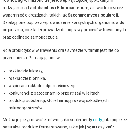
równowagi w mikroflorze jelitowej. Najczęściej spotykanymi
rodzajami są
Lactobacillus
i
Bifidobacterium
, ale warto również
wspomnieć o drożdżach, takich jak
Saccharomyces boulardii
.
Działają one poprzez wprowadzenie korzystnych organizmów do
organizmu, co z kolei prowadzi do poprawy procesów trawiennych
oraz ogólnego samopoczucia.
Rola probiotyków w trawieniu oraz syntezie witamin jest nie do
przecenienia. Pomagają one w:
rozkładzie laktozy,
rozkładzie błonnika,
wspieraniu układu odpornościowego,
konkurencji z patogenami o przestrzeń w jelitach,
produkcji substancji, które hamują rozwój szkodliwych
mikroorganizmów.
Można je przyjmować zarówno jako suplementy
diety
, jak i poprzez
naturalne produkty fermentowane, takie jak
jogurt
czy
kefir
.