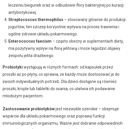
leczeniu biegunek oraz w odbudowie flory bakteryjnej po kuracji
antybiotykowej.
Streptococcus thermophilus
– stosowany głównie do produkcji
jogurtów, ten szczep korzystnie wpływa na proces trawienia i
ogólne zdrowie układu pokarmowego.
Enterococcus faecium
– często obecny w suplementach diety,
ma pozytywny wpływ na florę jelitową i może łagodzić objawy
zespołu jelita drażliwego.
Probiotyki
występują w różnych formach: od kapsułek przez
proszki aż po płyny, co sprawia, że każdy może dostosować je do
swoich indywidualnych potrzeb. Dla dzieci dostępne są również
proszki, krople lub tabletki do ssania, co ułatwia ich podawanie
młodszym pacjentom.
Zastosowanie probiotyków
jest niezwykle szerokie – obejmuje
wsparcie dla układu pokarmowego oraz poprawę funkcji
immunologicznych organizmu. Ważne jest dobranie odpowiednich