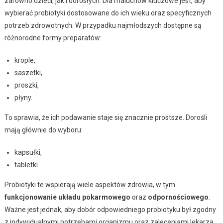
zarówno dzieci, jak i dorosłych. Dla maluchów kluczowe jest, aby
wybierać probiotyki dostosowane do ich wieku oraz specyficznych
potrzeb zdrowotnych. W przypadku najmłodszych dostępne są
różnorodne formy preparatów:
krople,
saszetki,
proszki,
płyny.
To sprawia, że ich podawanie staje się znacznie prostsze. Dorośli
mają głównie do wyboru:
kapsułki,
tabletki.
Probiotyki te wspierają wiele aspektów zdrowia, w tym
funkcjonowanie układu pokarmowego
oraz
odpornościowego
.
Ważne jest jednak, aby dobór odpowiedniego probiotyku był zgodny
z indywidualnymi potrzebami organizmu oraz zaleceniami lekarza.