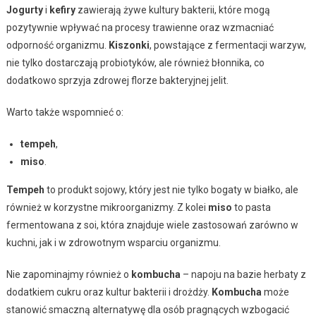
Jogurty
i
kefiry
zawierają żywe kultury bakterii, które mogą
pozytywnie wpływać na procesy trawienne oraz wzmacniać
odporność organizmu.
Kiszonki
, powstające z fermentacji warzyw,
nie tylko dostarczają probiotyków, ale również błonnika, co
dodatkowo sprzyja zdrowej florze bakteryjnej jelit.
Warto także wspomnieć o:
tempeh
,
miso
.
Tempeh
to produkt sojowy, który jest nie tylko bogaty w białko, ale
również w korzystne mikroorganizmy. Z kolei
miso
to pasta
fermentowana z soi, która znajduje wiele zastosowań zarówno w
kuchni, jak i w zdrowotnym wsparciu organizmu.
Nie zapominajmy również o
kombucha
– napoju na bazie herbaty z
dodatkiem cukru oraz kultur bakterii i drożdży.
Kombucha
może
stanowić smaczną alternatywę dla osób pragnących wzbogacić