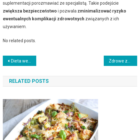
suplementacji porozmawiać ze specjalistą. Takie podejście
zwiększa bezpieczeństwo
i pozwala
zminimalizować ryzyko
ewentualnych komplikacji zdrowotnych
związanych z ich
używaniem.
No related posts.
Nawigacja
Dieta wegańska – co powinieneś wiedzieć o zdrowym odżywianiu?
Zdrowe zupy odchudzające – dlaczego warto je wprowadzić do diety?
wpisu
RELATED POSTS