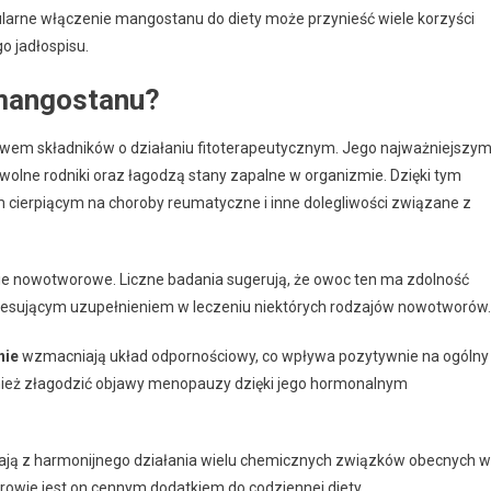
gularne włączenie mangostanu do diety może przynieść wiele korzyści
 jadłospisu.
e mangostanu?
ctwem składników o działaniu fitoterapeutycznym. Jego najważniejszym
 wolne rodniki oraz łagodzą stany zapalne w organizmie. Dzięki tym
cierpiącym na choroby reumatyczne i inne dolegliwości związane z
e nowotworowe. Liczne badania sugerują, że owoc ten ma zdolność
resującym uzupełnieniem w leczeniu niektórych rodzajów nowotworów.
nie
wzmacniają układ odpornościowy, co wpływa pozytywnie na ogólny
nież złagodzić objawy menopauzy dzięki jego hormonalnym
ają z harmonijnego działania wielu chemicznych związków obecnych w
owie jest on cennym dodatkiem do codziennej diety.