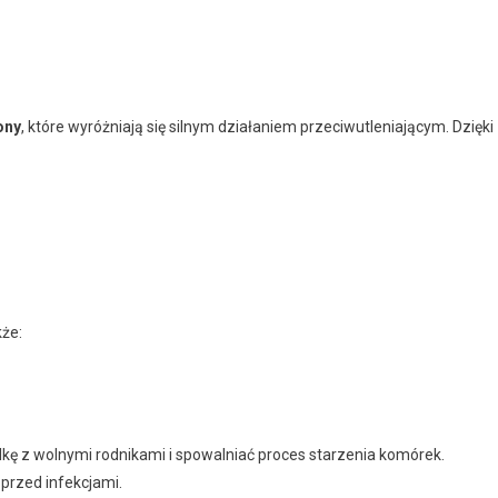
ony
, które wyróżniają się silnym działaniem przeciwutleniającym. Dzięki
że:
ę z wolnymi rodnikami i spowalniać proces starzenia komórek.
przed infekcjami.