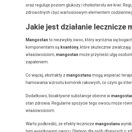
oraz reguluje poziom glukozy i cholesterolu we krwi. Re
zdrowotnych i być wartościowym elementem codziennego
Jakie jest działanie lecznicz
Mangostan
to niezwykły owoc, który wyróżnia się boga
komponentami są
ksantony
, które skutecznie zwalczają
właściwościom,
mangostan
może przynieść ulgę osobom 
zapaleniem.
Co więcej, ekstrakty z
mangostanu
mogą wspierać terapi
hamowania wzrostu komórek rakowych, co czyni go inte
Dodatkowo, bioaktywne substancje obecne w
mangosta
stan zdrowia. Regularne spożycie tego owocu może rów
właściwościom.
Warto podkreślić, że efekty lecznicze
mangostanu
wynik
tym wyjątkowym owocu. Dlatego dla osób dbających o zdr