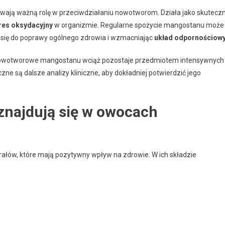
wają ważną rolę w przeciwdziałaniu nowotworom. Działa jako skutecz
res oksydacyjny
w organizmie. Regularne spożycie mangostanu może
c się do poprawy ogólnego zdrowia i wzmacniając
układ odpornościow
iwnowotworowe mangostanu wciąż pozostaje przedmiotem intensywnych
 są dalsze analizy kliniczne, aby dokładniej potwierdzić jego
 znajdują się w owocach
ałów, które mają pozytywny wpływ na zdrowie. W ich składzie