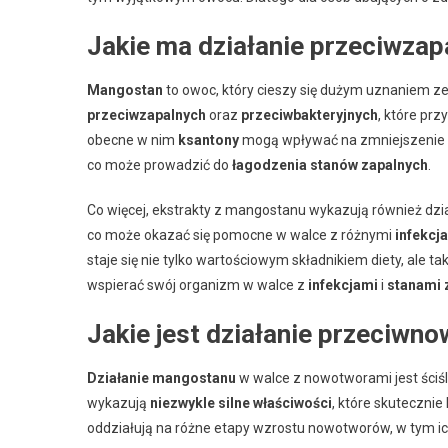
Jakie ma działanie przeciwzap
Mangostan
to owoc, który cieszy się dużym uznaniem ze
przeciwzapalnych
oraz
przeciwbakteryjnych
, które pr
obecne w nim
ksantony
mogą wpływać na zmniejszenie e
co może prowadzić do
łagodzenia stanów zapalnych
.
Co więcej, ekstrakty z mangostanu wykazują również dzi
co może okazać się pomocne w walce z różnymi
infekcj
staje się nie tylko wartościowym składnikiem diety, ale
wspierać swój organizm w walce z
infekcjami
i
stanami 
Jakie jest działanie przeciw
Działanie mangostanu
w walce z nowotworami jest ściś
wykazują
niezwykle silne właściwości
, które skuteczni
oddziałują na różne etapy wzrostu nowotworów, w tym i