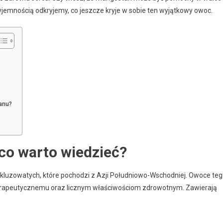
emnością odkryjemy, co jeszcze kryje w sobie ten wyjątkowy owoc.
anu?
co warto wiedzieć?
y kluzowatych, które pochodzi z Azji Południowo-Wschodniej. Owoce te
terapeutycznemu oraz licznym właściwościom zdrowotnym. Zawierają