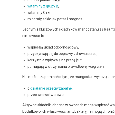
witaminy z grupy B
,
witaminy C i E,
minerały, takie jak potas i magnez.
Jednym z kluczowych składników mangostanu są
ksant
nim owoce te:
wspierają układ odpornościowy,
przyczyniają się do poprawy zdrowia serca,
korzystnie wpływają na pracę jelit,
pomagają w utrzymaniu prawidłowej wagi ciała.
Nie można zapominać o tym, że mangostan wykazuje tak
d
działanie przeciwzapalne
,
przeciwnowotworowe.
Aktywne składniki obecne w owocach mogą wspierać walk
Dodatkowo ich właściwości antybakteryjne mogą chronić 