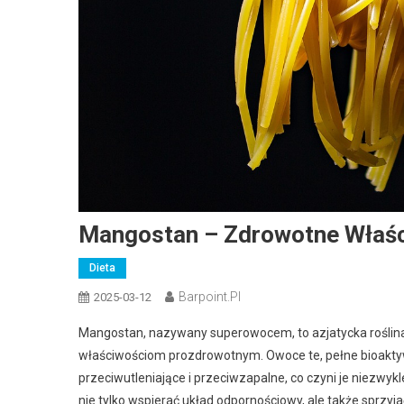
Mangostan – Zdrowotne Właśc
Dieta
Barpoint.pl
2025-03-12
Mangostan, nazywany superowocem, to azjatycka roślina
właściwościom prozdrowotnym. Owoce te, pełne bioakty
przeciwutleniające i przeciwzapalne, co czyni je niezw
nie tylko wspierać układ odpornościowy, ale także sprz