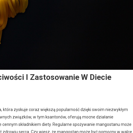
iwości I Zastosowanie W Diecie
, która zyskuje coraz większą popularność dzięki swoim niezwykłym
wnych związków, w tym ksantonów, oferują mocne działanie
ykle cennym składnikiem diety. Regularne spożywanie mangostanu może
yjać zdrowiu serca. Czy wiesz, że mangostan może być pomocny w walce