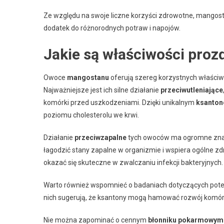
Ze względu na swoje liczne korzyści zdrowotne, mangos
dodatek do różnorodnych potraw i napojów.
Jakie są właściwości pro
Owoce
mangostanu
oferują szereg korzystnych właści
Najważniejsze jest ich silne działanie
przeciwutleniające
komórki przed uszkodzeniami. Dzięki unikalnym
ksanto
poziomu cholesterolu we krwi.
Działanie
przeciwzapalne
tych owoców ma ogromne znac
łagodzić stany zapalne w organizmie i wspiera ogólne z
okazać się skuteczne w zwalczaniu infekcji bakteryjnych.
Warto również wspomnieć o badaniach dotyczących pote
nich sugerują, że ksantony mogą hamować rozwój komór
Nie można zapominać o cennym
błonniku pokarmowym