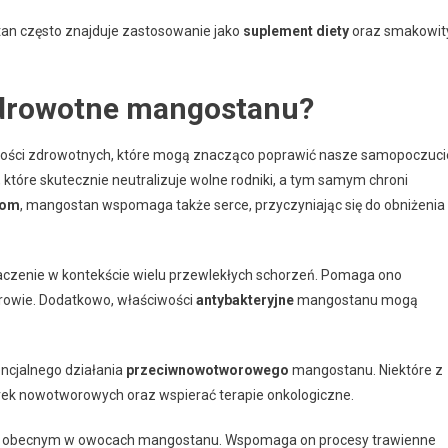
tan często znajduje zastosowanie jako
suplement diety
oraz smakowit
zdrowotne mangostanu?
wości zdrowotnych, które mogą znacząco poprawić nasze samopoczuci
, które skutecznie neutralizuje wolne rodniki, a tym samym chroni
nom
, mangostan wspomaga także serce, przyczyniając się do obniżenia
zenie w kontekście wielu przewlekłych schorzeń. Pomaga ono
drowie. Dodatkowo, właściwości
antybakteryjne
mangostanu mogą
ncjalnego działania
przeciwnowotworowego
mangostanu. Niektóre z
ek nowotworowych oraz wspierać terapie onkologiczne.
obecnym w owocach mangostanu. Wspomaga on procesy trawienne