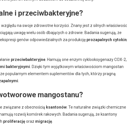
alne i przeciwbakteryjne?
 względu na swoje zdrowotne korzyści. Znany jest z silnych właściwośc
zyciągają uwagę wielu osób dbających o zdrowie. Badania sugerują, że
kspresji genów odpowiedzialnych za produkcję
prozapalnych cytokin
ałanie
przeciwbakteryjne
. Hamują one enzym cyklooksygenazy COX-2,
ami bakteryjnymi
. Dzięki tym wyjątkowym właściwościom mangostan
 także popularnym elementem suplementów dla tych, którzy pragną
zapalnymi
.
nowotworowe mangostanu?
le związane z obecnością
ksantonów
. Te naturalne związki chemiczne
e hamują rozwój komórek rakowych. Badania sugerują, że ksantony
ch
proliferację
oraz
migrację
.