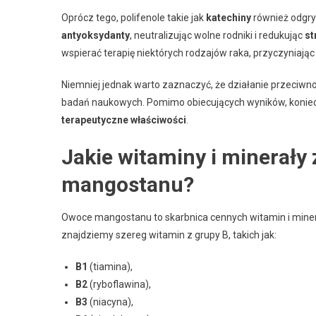
Oprócz tego, polifenole takie jak
katechiny
również odgry
antyoksydanty
, neutralizując wolne rodniki i redukując
st
wspierać terapię niektórych rodzajów raka, przyczyniają
Niemniej jednak warto zaznaczyć, że działanie przec
badań naukowych. Pomimo obiecujących wyników, konieczne
terapeutyczne właściwości
.
Jakie witaminy i minerały
mangostanu?
Owoce mangostanu to skarbnica cennych witamin i miner
znajdziemy szereg witamin z grupy B, takich jak:
B1
(tiamina),
B2
(ryboflawina),
B3
(niacyna),