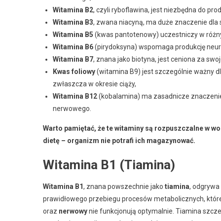
Witamina B2
, czyli ryboflawina, jest niezbędna do pro
Witamina B3
, zwana niacyną, ma duże znaczenie dla
Witamina B5
(kwas pantotenowy) uczestniczy w różn
Witamina B6
(pirydoksyna) wspomaga produkcję neur
Witamina B7
, znana jako biotyna, jest ceniona za swo
Kwas foliowy
(witamina B9) jest szczególnie ważny d
zwłaszcza w okresie ciąży,
Witamina B12
(kobalamina) ma zasadnicze znaczenie
nerwowego.
Warto pamiętać, że te witaminy są rozpuszczalne w wo
dietę – organizm nie potrafi ich magazynować.
Witamina B1 (Tiamina)
Witamina B1
, znana powszechnie jako
tiamina
, odgrywa
prawidłowego przebiegu procesów metabolicznych, które 
oraz
nerwowy
nie funkcjonują optymalnie. Tiamina szcz