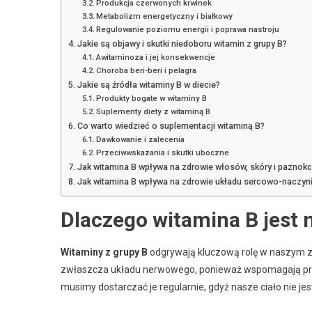
Produkcja czerwonych krwinek
Metabolizm energetyczny i białkowy
Regulowanie poziomu energii i poprawa nastroju
Jakie są objawy i skutki niedoboru witamin z grupy B?
Awitaminoza i jej konsekwencje
Choroba beri-beri i pelagra
Jakie są źródła witaminy B w diecie?
Produkty bogate w witaminy B
Suplementy diety z witaminą B
Co warto wiedzieć o suplementacji witaminą B?
Dawkowanie i zalecenia
Przeciwwskazania i skutki uboczne
Jak witamina B wpływa na zdrowie włosów, skóry i paznokc
Jak witamina B wpływa na zdrowie układu sercowo-naczy
Dlaczego witamina B jest 
Witaminy z grupy B
odgrywają kluczową rolę w naszym z
zwłaszcza układu nerwowego, ponieważ wspomagają prod
musimy dostarczać je regularnie, gdyż nasze ciało nie je