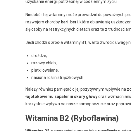
uzyskanie energii potrzebnej w codziennym życiu.
Niedobór tej witaminy może prowadzić do poważnych pr
rozwojem choroby
beri-beri
, która objawia się uszkodze
się osoby na restrykcyjnych dietach oraz te z trudności
Jeśli chodzi o źródła witaminy B1, warto zwrócić uwagę n
drożdże,
razowy chleb,
płatki owsiane,
nasiona roślin strączkowych.
Należy również pamiętać o jej pozytywnym wpływie na
z
łojotokowemu zapaleniu skóry głowy
oraz wzmacniania
korzystnie wpływa na nasze samopoczucie oraz poprawia
Witamina B2 (Ryboflawina)
Witamina B2
, powszechnie znana jako
ryboflawina
, odg