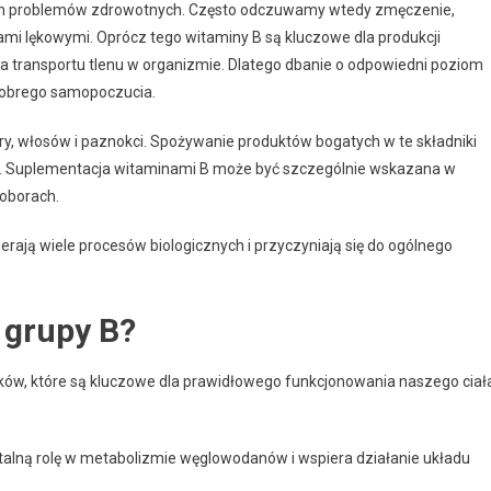
h problemów zdrowotnych. Często odczuwamy wtedy zmęczenie,
ami lękowymi. Oprócz tego witaminy B są kluczowe dla produkcji
a transportu tlenu w organizmie. Dlatego dbanie o odpowiedni poziom
 dobrego samopoczucia.
ry, włosów i paznokci. Spożywanie produktów bogatych w te składniki
e. Suplementacja witaminami B może być szczególnie wskazana w
oborach.
ają wiele procesów biologicznych i przyczyniają się do ogólnego
 grupy B?
ików, które są kluczowe dla prawidłowego funkcjonowania naszego ciał
talną rolę w metabolizmie węglowodanów i wspiera działanie układu