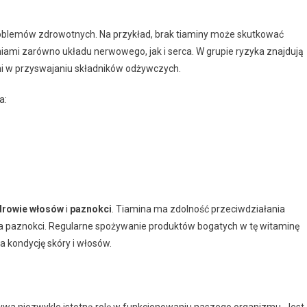
oblemów zdrowotnych. Na przykład, brak tiaminy może skutkować
niami zarówno układu nerwowego, jak i serca. W grupie ryzyka znajdują
ami w przyswajaniu składników odżywczych.
a:
drowie włosów
i
paznokci
. Tiamina ma zdolność przeciwdziałania
 paznokci. Regularne spożywanie produktów bogatych w tę witaminę
 kondycję skóry i włosów.
rywa niezwykle istotną rolę w funkcjonowaniu naszego organizmu. Jest