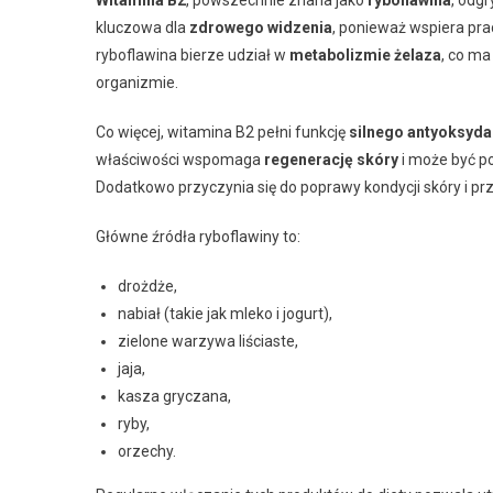
kluczowa dla
zdrowego widzenia
, ponieważ wspiera pr
ryboflawina bierze udział w
metabolizmie żelaza
, co ma
organizmie.
Co więcej, witamina B2 pełni funkcję
silnego antyoksyda
właściwości wspomaga
regenerację skóry
i może być po
Dodatkowo przyczynia się do poprawy kondycji skóry i prz
Główne źródła ryboflawiny to:
drożdże,
nabiał (takie jak mleko i jogurt),
zielone warzywa liściaste,
jaja,
kasza gryczana,
ryby,
orzechy.