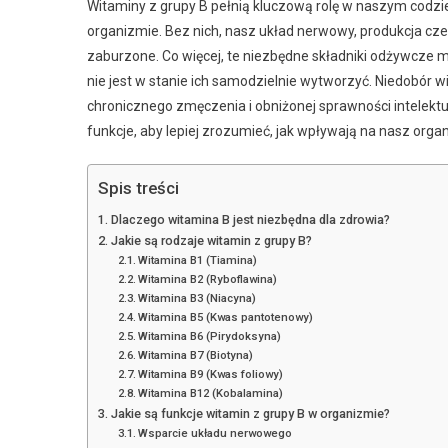
Witaminy z grupy B pełnią kluczową rolę w naszym codz
organizmie. Bez nich, nasz układ nerwowy, produkcja c
zaburzone. Co więcej, te niezbędne składniki odżywcze
nie jest w stanie ich samodzielnie wytworzyć. Niedobór
chronicznego zmęczenia i obniżonej sprawności intelektua
funkcje, aby lepiej zrozumieć, jak wpływają na nasz orga
Spis treści
Dlaczego witamina B jest niezbędna dla zdrowia?
Jakie są rodzaje witamin z grupy B?
Witamina B1 (Tiamina)
Witamina B2 (Ryboflawina)
Witamina B3 (Niacyna)
Witamina B5 (Kwas pantotenowy)
Witamina B6 (Pirydoksyna)
Witamina B7 (Biotyna)
Witamina B9 (Kwas foliowy)
Witamina B12 (Kobalamina)
Jakie są funkcje witamin z grupy B w organizmie?
Wsparcie układu nerwowego