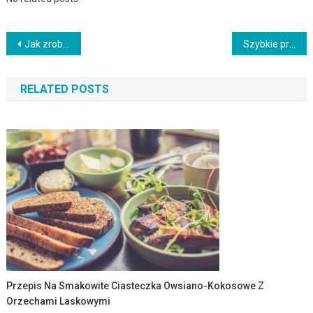
Nawigacja
Jak zrobić szybkie i smakowite klopsiki w sosie pieczarkowym
Szybkie przepisy na domowe naleśniki z różnymi nadzieniami
wpisu
RELATED POSTS
Przepis Na Smakowite Ciasteczka Owsiano-Kokosowe Z
Orzechami Laskowymi