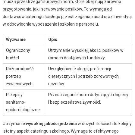
muszą przestrzegać surowych norm, które obejmują zarówno
przygotowanie, jak i serwowanie posiłków. To wymaga od
dostawców cateringu ścisłego przestrzegania zasad oraz inwestycji
w odpowiednie wyposażenie i szkolenie personelu.
Wyzwanie
Opis
Ograniczony
Utrzymanie wysokiej jakości posiłków w
budżet
ramach dostępnych funduszy.
Różnorodność
Uwzględnienie alergii, preferencji
potrzeb
dietetycznych i potrzeb zdrowotnych
żywieniowych
uczniów.
Przepisy
Przestrzeganie norm dotyczących higieny
sanitarno-
i bezpieczeństwa żywności.
epidemiologiczne
Utrzymanie
wysokiej jakości jedzenia
w dużych ilościach to kolejny
istotny aspekt cateringu szkolnego. Wymaga to efektywnego