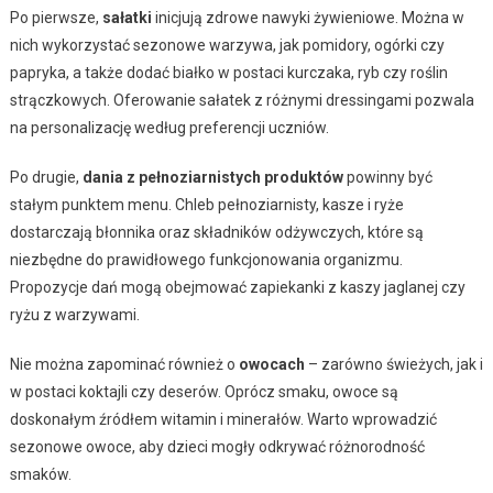
Po pierwsze,
sałatki
inicjują zdrowe nawyki żywieniowe. Można w
nich wykorzystać sezonowe warzywa, jak pomidory, ogórki czy
papryka, a także dodać białko w postaci kurczaka, ryb czy roślin
strączkowych. Oferowanie sałatek z różnymi dressingami pozwala
na personalizację według preferencji uczniów.
Po drugie,
dania z pełnoziarnistych produktów
powinny być
stałym punktem menu. Chleb pełnoziarnisty, kasze i ryże
dostarczają błonnika oraz składników odżywczych, które są
niezbędne do prawidłowego funkcjonowania organizmu.
Propozycje dań mogą obejmować zapiekanki z kaszy jaglanej czy
ryżu z warzywami.
Nie można zapominać również o
owocach
– zarówno świeżych, jak i
w postaci koktajli czy deserów. Oprócz smaku, owoce są
doskonałym źródłem witamin i minerałów. Warto wprowadzić
sezonowe owoce, aby dzieci mogły odkrywać różnorodność
smaków.