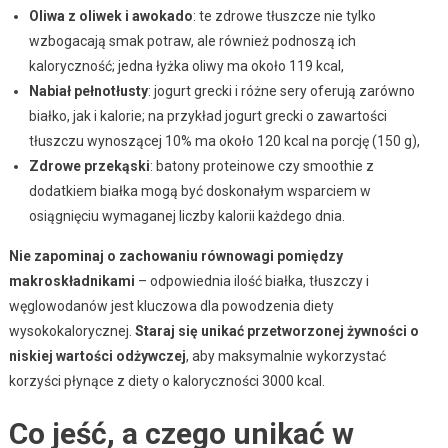
Oliwa z oliwek i awokado
: te zdrowe tłuszcze nie tylko
wzbogacają smak potraw, ale również podnoszą ich
kaloryczność; jedna łyżka oliwy ma około 119 kcal,
Nabiał pełnotłusty
: jogurt grecki i różne sery oferują zarówno
białko, jak i kalorie; na przykład jogurt grecki o zawartości
tłuszczu wynoszącej 10% ma około 120 kcal na porcję (150 g),
Zdrowe przekąski
: batony proteinowe czy smoothie z
dodatkiem białka mogą być doskonałym wsparciem w
osiągnięciu wymaganej liczby kalorii każdego dnia.
Nie zapominaj o zachowaniu równowagi pomiędzy
makroskładnikami
– odpowiednia ilość białka, tłuszczy i
węglowodanów jest kluczowa dla powodzenia diety
wysokokalorycznej.
Staraj się unikać przetworzonej żywności o
niskiej wartości odżywczej
, aby maksymalnie wykorzystać
korzyści płynące z diety o kaloryczności 3000 kcal.
Co jeść, a czego unikać w