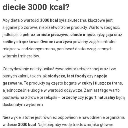
diecie 3000 kcal?
Aby dieta o wartości
3000 kcal
była skuteczna, kluczowe jest
sięganie po zdrowe, nieprzetworzone produkty. Warto wzbogacić
jadłospis o
pełnoziarniste pieczywo
,
chude mięso
,
ryby
,
jaja
oraz
rośliny strączkowe
.
Owoce
i
warzywa
powinny zająć centralne
miejsce w codziennym menu, ponieważ dostarczają cennych
witamin i minerałów.
Zdecydowanie należy unikać żywności przetworzonej oraz tzw.
pustych kalorii, takich jak
słodycze
,
fast foody
czy
napoje
gazowane
. Te produkty są często bogate w
cukry
i
tłuszcze trans
,
a jednocześnie ubogie w wartości odżywcze. Zamiast tego warto
postawić na zdrowe przekąski –
orzechy
czy
jogurt naturalny
będą
doskonałym wyborem.
Niezwykle istotne jest również odpowiednie nawodnienie organizmu
w diecie
3000 kcal
. Najlepiej, aby wodę traktować jako główne