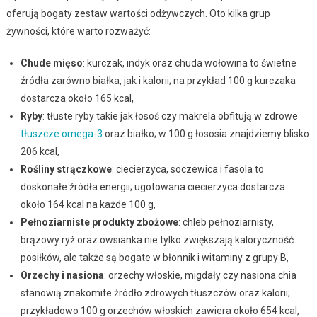
oferują bogaty zestaw wartości odżywczych. Oto kilka grup
żywności, które warto rozważyć:
Chude mięso
: kurczak, indyk oraz chuda wołowina to świetne
źródła zarówno białka, jak i kalorii; na przykład 100 g kurczaka
dostarcza około 165 kcal,
Ryby
: tłuste ryby takie jak łosoś czy makrela obfitują w zdrowe
tłuszcze omega-3
oraz białko; w 100 g łososia znajdziemy blisko
206 kcal,
Rośliny strączkowe
: ciecierzyca, soczewica i fasola to
doskonałe źródła energii; ugotowana ciecierzyca dostarcza
około 164 kcal na każde 100 g,
Pełnoziarniste produkty zbożowe
: chleb pełnoziarnisty,
brązowy ryż oraz owsianka nie tylko zwiększają kaloryczność
posiłków, ale także są bogate w błonnik i witaminy z grupy B,
Orzechy i nasiona
: orzechy włoskie, migdały czy nasiona chia
stanowią znakomite źródło zdrowych tłuszczów oraz kalorii;
przykładowo 100 g orzechów włoskich zawiera około 654 kcal,