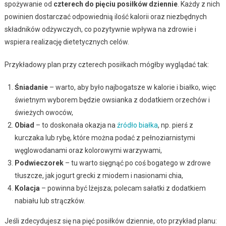
spożywanie od
czterech do pięciu posiłków dziennie
. Każdy z nich
powinien dostarczać odpowiednią ilość kalorii oraz niezbędnych
składników odżywczych, co pozytywnie wpływa na zdrowie i
wspiera realizację dietetycznych celów.
Przykładowy plan przy czterech posiłkach mógłby wyglądać tak:
Śniadanie
– warto, aby było najbogatsze w kalorie i białko, więc
świetnym wyborem będzie owsianka z dodatkiem orzechów i
świeżych owoców,
Obiad
– to doskonała okazja na
źródło białka
, np. pierś z
kurczaka lub rybę, które można podać z pełnoziarnistymi
węglowodanami oraz kolorowymi warzywami,
Podwieczorek
– tu warto sięgnąć po coś bogatego w zdrowe
tłuszcze, jak jogurt grecki z miodem i nasionami chia,
Kolacja
– powinna być lżejsza; polecam sałatki z dodatkiem
nabiału lub strączków.
Jeśli zdecydujesz się na pięć posiłków dziennie, oto przykład planu: