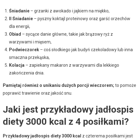
Śniadanie
– grzanki z awokado i jajkiem na miękko,
II Śniadanie
– pyszny koktajl proteinowy oraz garść orzechów
dla energii,
Obiad
– sycące danie główne, takie jak brązowy ryż z
warzywami i mięsem,
Podwieczorek
– coś słodkiego jak budyń czekoladowy lub inna
smaczna przekąska,
Kolacja
– zapiekany makaron z warzywami dla lekkiego
zakończenia dnia.
Pamiętaj również o unikaniu dużych porcji wieczorem;
to pomoże
poprawić trawienie oraz jakość snu.
Jaki jest przykładowy jadłospis
diety 3000 kcal z 4 posiłkami?
Przykładowy jadłospis diety 3000 kcal
z czterema posiłkami jest