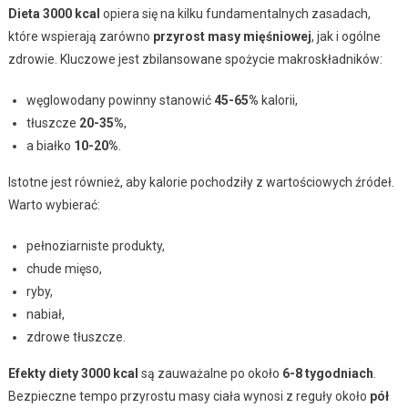
Dieta 3000 kcal
opiera się na kilku fundamentalnych zasadach,
które wspierają zarówno
przyrost masy mięśniowej
, jak i ogólne
zdrowie. Kluczowe jest zbilansowane spożycie makroskładników:
węglowodany powinny stanowić
45-65%
kalorii,
tłuszcze
20-35%
,
a białko
10-20%
.
Istotne jest również, aby kalorie pochodziły z wartościowych źródeł.
Warto wybierać:
pełnoziarniste produkty,
chude mięso,
ryby,
nabiał,
zdrowe tłuszcze.
Efekty diety 3000 kcal
są zauważalne po około
6-8 tygodniach
.
Bezpieczne tempo przyrostu masy ciała wynosi z reguły około
pół