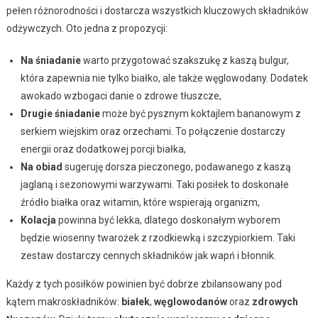
pełen różnorodności i dostarcza wszystkich kluczowych składników
odżywczych. Oto jedna z propozycji:
Na śniadanie
warto przygotować szakszukę z kaszą bulgur,
która zapewnia nie tylko białko, ale także węglowodany. Dodatek
awokado wzbogaci danie o zdrowe tłuszcze,
Drugie śniadanie
może być pysznym koktajlem bananowym z
serkiem wiejskim oraz orzechami. To połączenie dostarczy
energii oraz dodatkowej porcji białka,
Na obiad
sugeruję dorsza pieczonego, podawanego z kaszą
jaglaną i sezonowymi warzywami. Taki posiłek to doskonałe
źródło białka oraz witamin, które wspierają organizm,
Kolacja
powinna być lekka, dlatego doskonałym wyborem
będzie wiosenny twarożek z rzodkiewką i szczypiorkiem. Taki
zestaw dostarczy cennych składników jak wapń i błonnik.
Każdy z tych posiłków powinien być dobrze zbilansowany pod
kątem makroskładników:
białek
,
węglowodanów
oraz
zdrowych