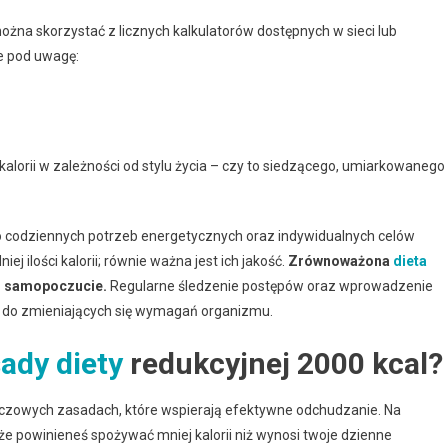
żna skorzystać z licznych kalkulatorów dostępnych w sieci lub
ze pod uwagę:
alorii w zależności od stylu życia – czy to siedzącego, umiarkowanego
codziennych potrzeb energetycznych oraz indywidualnych celów
ej ilości kalorii; równie ważna jest ich jakość.
Zrównoważona
dieta
i samopoczucie.
Regularne śledzenie postępów oraz wprowadzenie
s do zmieniających się wymagań organizmu.
ady diety
redukcyjnej 2000 kcal?
luczowych zasadach, które wspierają efektywne odchudzanie. Na
 że powinieneś spożywać mniej kalorii niż wynosi twoje dzienne