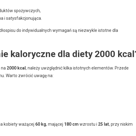
oduktów spożywczych,
a i satysfakcjonująca.
łospisu do indywidualnych wymagań są niezwykle istotne dla
e kaloryczne dla diety 2000 kcal
ą na
2000 kcal
, należy uwzględnić kilka istotnych elementów. Przede
u. Warto zwrócić uwagę na:
la kobiety ważącej
60 kg
, mającej
180 cm
wzrostu i
25 lat
, przy niskim