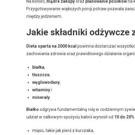
Na koniec,
mądre zakupy
oraz
planowanie posiłków
na k
Przygotowywanie większych porcji potraw pozwala zaosz
między jedzeniem.
Jakie składniki odżywcze z
Dieta oparta na 2000 kcal
powinna dostarczać wszystkich
zachowania zdrowia oraz prawidłowego działania organi
białka
,
tłuszcze
,
węglowodany
,
witaminy
i
minerały
.
Białko
odgrywa fundamentalną rolę w codziennym żywieniu
udział w całkowym spożyciu kalorii wynosił od
10 do 20%
mięso, takie jak pierś z kurczaka,