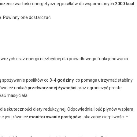
aniczenie wartości energetycznej posiłków do wspomnianych
2000 kcal
.
ie. Powinny one dostarczać:
ywczych oraz energii niezbędnej dla prawidłowego funkcjonowania
ię spożywanie posiłków co
3-4 godziny
, co pomaga utrzymać stabilny
również unikać
przetworzonej żywności
oraz ograniczyć proste
ać masę ciała.
 dla skuteczności diety redukcyjnej. Odpowiednia ilość płynów wspiera
ne jest również
monitorowanie postępów
i okazanie cierpliwości –