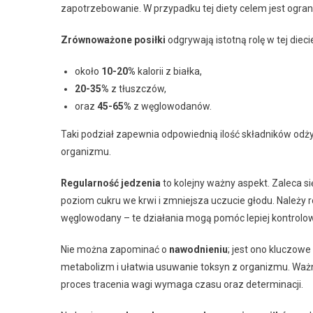
zapotrzebowanie. W przypadku tej diety celem jest ogr
Zrównoważone posiłki
odgrywają istotną rolę w tej diec
około
10-20%
kalorii z białka,
20-35%
z tłuszczów,
oraz
45-65%
z węglowodanów.
Taki podział zapewnia odpowiednią ilość składników odż
organizmu.
Regularność jedzenia
to kolejny ważny aspekt. Zaleca s
poziom cukru we krwi i zmniejsza uczucie głodu. Należy 
węglowodany – te działania mogą pomóc lepiej kontrolow
Nie można zapominać o
nawodnieniu
; jest ono kluczowe
metabolizm i ułatwia usuwanie toksyn z organizmu. Waż
proces tracenia wagi wymaga czasu oraz determinacji.