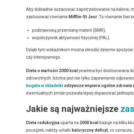
Aby dokładnie oszacować zapotrzebowanie na kalorie, mo
zastosować równanie
Mifflin-St Jeor
. To równanie bier
podstawową przemianę materii (BMR),
współczynnik aktywności fizycznej (PAL).
Dzięki tym wskaźnikom można określić dzienne spożycie k
czy intensywnego.
Dieta o wartości 2000 kcal
powinna być dostosowana do 
zdrowotnych. Istotne jest nie tylko zapewnienie odpowiedni
bogata w składniki
odżywcze wspiera ogólne zdrowie 
ewentualnych zmian pozwala lepiej dopasować jadłospi
Jakie są najważniejsze
zas
Dieta redukcyjna
oparta na
2000 kcal
bazuje na kilku k
początek, należy ustalić
kaloryczny deficyt
, co oznacza,