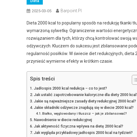
Dieta
Barpoint.pl
2025-03-05
Dieta 2000 kcal to popularny sposób na redukcję tkanki 
wymarzoną sylwetkę. Ograniczenie wartości energetyczne
rozwiązaniem dla tych, którzy chcą kontrolować swoją w
odżywczych. Kluczem do sukcesu jest zbilansowane pode
regularność posiłków. W świecie diet redukcyjnych, dieta 
przynieść wymierne efekty w krótkim czasie.
Spis treści
Jadłospis 2000 kcal redukcja – co to jest?
Jak ustalić zapotrzebowanie kaloryczne dla diety 2000 kcal
Jakie są najważniejsze zasady diety redukcyjnej 2000 kcal?
Jakie składniki odżywcze znajdują się w diecie 2000 kcal?
Białko, węglowodany i tłuszcz – jak je zbilansować?
Nawodnienie w diecie redukcyjnej
Jak aktywność fizyczna wpływa na dietę 2000 kcal?
Jak wygląda przykładowy jadłospis 2000 kcal na tydzień?