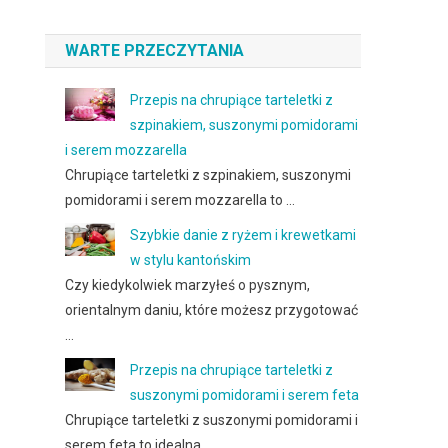
WARTE PRZECZYTANIA
Przepis na chrupiące tarteletki z
szpinakiem, suszonymi pomidorami
i serem mozzarella
Chrupiące tarteletki z szpinakiem, suszonymi
pomidorami i serem mozzarella to …
Szybkie danie z ryżem i krewetkami
w stylu kantońskim
Czy kiedykolwiek marzyłeś o pysznym,
orientalnym daniu, które możesz przygotować
…
Przepis na chrupiące tarteletki z
suszonymi pomidorami i serem feta
Chrupiące tarteletki z suszonymi pomidorami i
serem feta to idealna …